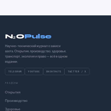
N₂O
Pulse
Научно-технический журнал о закиси
азота. Открытия, производство, здоровье,
транспорт, экология и право — всё в одном
издании.
TELEGRAM
YOUTUBE
ВКОНТАКТЕ
TWITTER / X
РАЗДЕЛЫ
Открытия
Производство
Здоровье