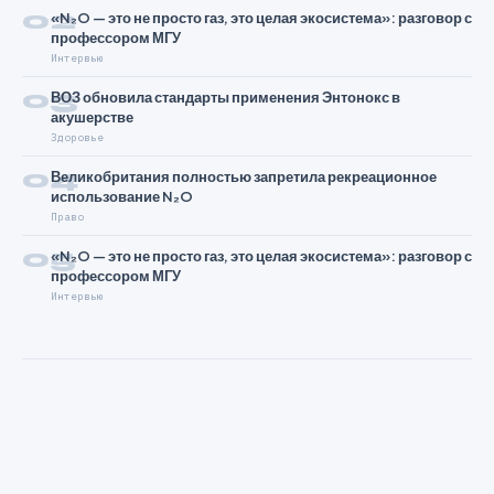
02
«N₂O — это не просто газ, это целая экосистема»: разговор с
профессором МГУ
Интервью
03
ВОЗ обновила стандарты применения Энтонокс в
акушерстве
Здоровье
04
Великобритания полностью запретила рекреационное
использование N₂O
Право
05
«N₂O — это не просто газ, это целая экосистема»: разговор с
профессором МГУ
Интервью