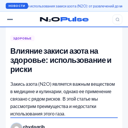
История использования закиси азота (N2O): от развлечений до медицины
Ис
НОВОСТИ
N₂O
Pulse
ЗДОРОВЬЕ
Влияние закиси азота на
здоровье: использование и
риски
Закись азота (N2O) является важным веществом
в медицине и кулинарии, однако ее применение
связано с рядом рисков. В этой статье мы
рассмотрим преимущества и недостатки
использования этого газа.
chydogrib