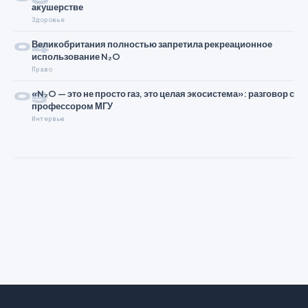
акушерстве
Здоровье
04
Великобритания полностью запретила рекреационное
использование N₂O
Право
05
«N₂O — это не просто газ, это целая экосистема»: разговор с
профессором МГУ
Интервью