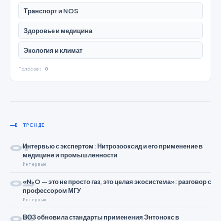
Транспорт и NOS
Здоровье и медицина
Экология и климат
Голосов:
0
В ТРЕНДЕ
01
Интервью с экспертом: Нитрозооксид и его применение в
медицине и промышленности
Интервью
02
«N₂O — это не просто газ, это целая экосистема»: разговор с
профессором МГУ
Интервью
03
ВОЗ обновила стандарты применения Энтонокс в