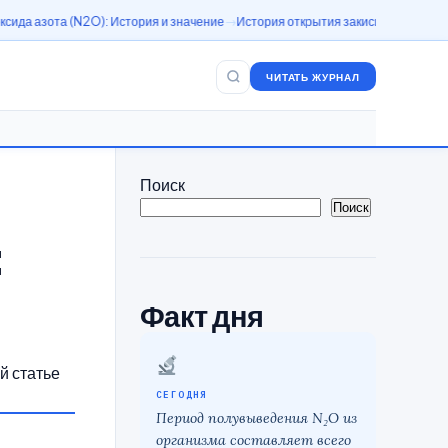
): История и значение
История открытия закиси азота (N2O)
Азотный окси
ЧИТАТЬ ЖУРНАЛ
Поиск
Поиск
:
Факт дня
й статье
СЕГОДНЯ
Период полувыведения N₂O из
организма составляет всего