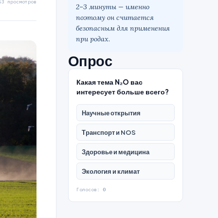
53 просмотров
2–3 минуты — именно
поэтому он считается
безопасным для применения
при родах.
Опрос
Какая тема N₂O вас
интересует больше всего?
Научные открытия
Транспорт и NOS
Здоровье и медицина
Экология и климат
Голосов:
0