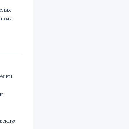
ения
енных
рений
 и
ижению