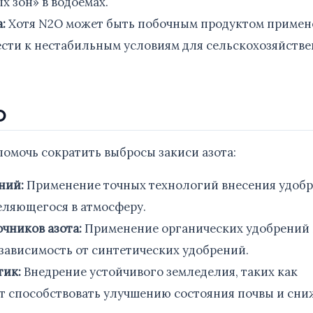
 зон» в водоемах.
:
Хотя N2O может быть побочным продуктом примен
ести к нестабильным условиям для сельскохозяйств
O
помочь сократить выбросы закиси азота:
ний:
Применение точных технологий внесения удоб
еляющегося в атмосферу.
чников азота:
Применение органических удобрений
зависимость от синтетических удобрений.
тик:
Внедрение устойчивого земледелия, таких как
ет способствовать улучшению состояния почвы и сн