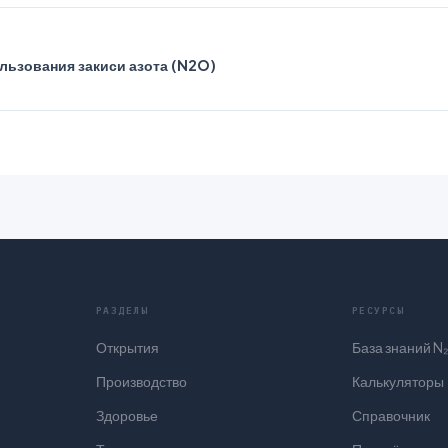
льзования закиси азота (N2O)
РАЗДЕЛЫ
РЕСУРСЫ
Открытия
База знаний N
Производство
Калькуляторы
Здоровье
Справочник