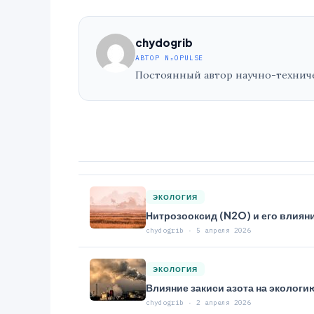
chydogrib
АВТОР N₂OPULSE
Постоянный автор научно-техничес
ЭКОЛОГИЯ
Нитрозооксид (N2O) и его влиян
chydogrib · 5 апреля 2026
ЭКОЛОГИЯ
Влияние закиси азота на эколог
chydogrib · 2 апреля 2026