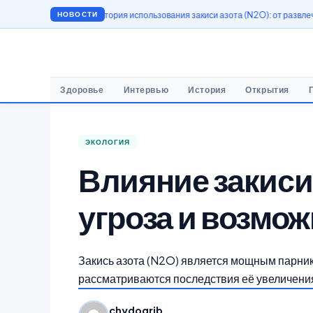
ости
История использования закиси азота (N2O): от развлечений до медици
НОВОСТИ
Здоровье
Интервью
История
Открытия
ЭКОЛОГИЯ
Влияние закиси
угроза и возмо
Закись азота (N2O) является мощным парнико
рассматриваются последствия её увеличени
chydogrib