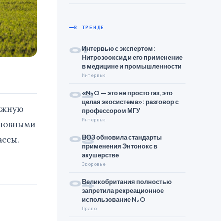
В ТРЕНДЕ
01
Интервью с экспертом:
Нитрозооксид и его применение
в медицине и промышленности
Интервью
02
«N₂O — это не просто газ, это
целая экосистема»: разговор с
важную
профессором МГУ
Интервью
сновными
03
ВОЗ обновила стандарты
ассы.
применения Энтонокс в
акушерстве
Здоровье
04
Великобритания полностью
запретила рекреационное
использование N₂O
Право