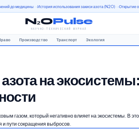
ны
История использования закиси азота (N2O)
Открытие оксида азота (N2O
N₂O
Pulse
НАУЧНО-ТЕХНИЧЕСКИЙ ЖУРНАЛ
Право
Производство
Транспорт
Экология
 азота на экосистемы
жности
вым газом, который негативно влияет на экосистемы. В это
я и пути сокращения выбросов.