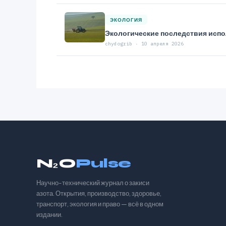
ЭКОЛОГИЯ
Экологические последствия испо
chydogrib · 10 апреля 2026
N₂O
Pulse
Научно-технический журнал о закиси
азота. Открытия, производство, здоровье,
транспорт, экология и право — всё в одном
издании.