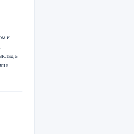
ом и
а
вклад в
вие