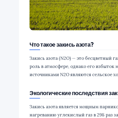
Что такое закись азота?
Закись азота (N2O) — это бесцветный г
роль в атмосфере, однако его избыток
источниками N2O являются сельское х
Экологические последствия зак
Закись азота является мощным парник
нагреванию углекислый газ в 298 раз за