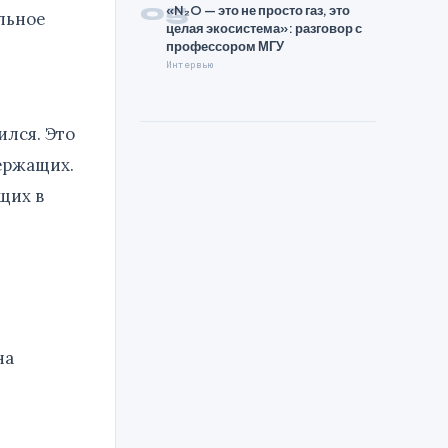
05
«N₂O — это не просто газ, это
льное
целая экосистема»: разговор с
профессором МГУ
Интервью
ился. Это
держащих.
щих в
на