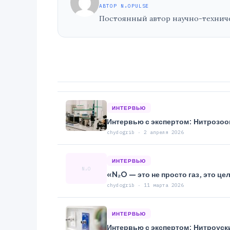
АВТОР N₂OPULSE
Постоянный автор научно-техничес
ИНТЕРВЬЮ
Интервью с экспертом: Нитрозоо
chydogrib · 2 апреля 2026
ИНТЕРВЬЮ
N₂O
«N₂O — это не просто газ, это ц
chydogrib · 11 марта 2026
ИНТЕРВЬЮ
Интервью с экспертом: Нитроуски