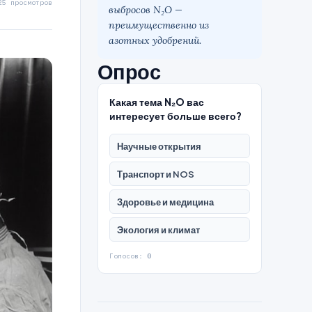
25 просмотров
выбросов N₂O —
преимущественно из
азотных удобрений.
Опрос
Какая тема N₂O вас
интересует больше всего?
Научные открытия
Транспорт и NOS
Здоровье и медицина
Экология и климат
Голосов:
0