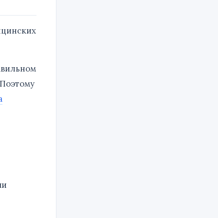
ицинских
равильном
 Поэтому
а
чи