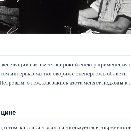
ак веселящий газ, имеет широкий спектр применения 
этом интервью мы поговорим с экспертом в области
етровым, о том, как закись азота меняет подходы к
ицине
, о том, как закись азота используется в современно