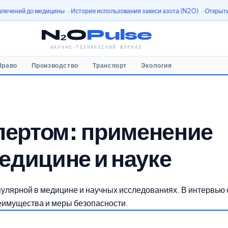
 медицины
История использования закиси азота (N2O)
Открытие оксида азо
N₂O
Pulse
НАУЧНО-ТЕХНИЧЕСКИЙ ЖУРНАЛ
Право
Производство
Транспорт
Экология
пертом: применение
медицине и науке
пулярной в медицине и научных исследованиях. В интервью 
еимущества и меры безопасности.