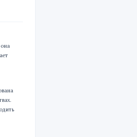
 она
ает
ована
твах.
ходить