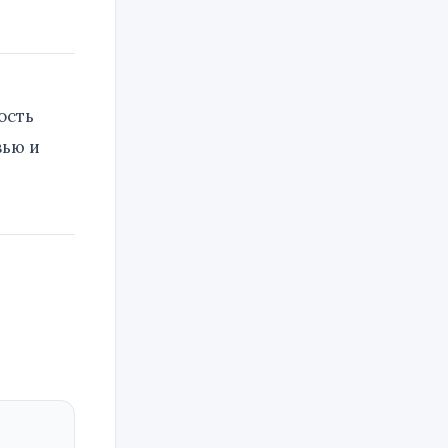
ость
вью и