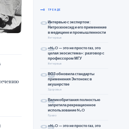
В ТРЕНДЕ
01
Интервью с экспертом:
Нитрозооксид и его применение
в медицине и промышленности
Интервью
02
«N₂O — это не просто газ, это
целая экосистема»: разговор с
профессором МГУ
в
Интервью
03
ВОЗ обновила стандарты
применения Энтонокс в
 лечению
акушерстве
Здоровье
04
Великобритания полностью
запретила рекреационное
использование N₂O
Право
05
й
«N₂O — это не просто газ, это