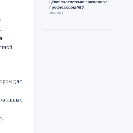
целая экосистема»: разговор с
профессором МГУ
Интервью
и
,
я
очной
бором для
имальные
я,