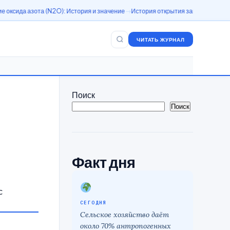
та (N2O): История и значение
История открытия закиси азота (N2O)
Азотн
ЧИТАТЬ ЖУРНАЛ
Поиск
Поиск
Факт дня
с
СЕГОДНЯ
Сельское хозяйство даёт
около 70% антропогенных