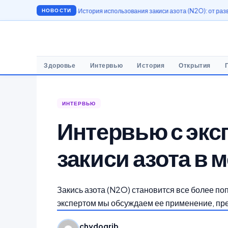
омышленности
История использования закиси азота (N2O): от развлечений до
НОВОСТИ
Здоровье
Интервью
История
Открытия
ИНТЕРВЬЮ
Интервью с экс
закиси азота в 
Закись азота (N2O) становится все более по
экспертом мы обсуждаем ее применение, пр
chydogrib