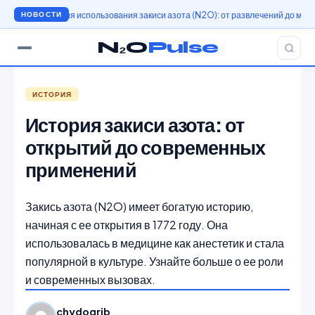
История использования закиси азота (N2O): от развлечений до медицины
НОВОСТИ
N₂O
Pulse
ИСТОРИЯ
История закиси азота: от
открытий до современных
применений
Закись азота (N2O) имеет богатую историю,
начиная с ее открытия в 1772 году. Она
использовалась в медицине как анестетик и стала
популярной в культуре. Узнайте больше о ее роли
и современных вызовах.
chydogrib