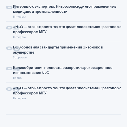
01
Интервью с экспертом: Нитрозооксид и его применение в
медицине и промышленности
Интервью
02
«N₂O — это не просто газ, это целая экосистема»: разговор с
профессором МГУ
Интервью
03
ВОЗ обновила стандарты применения Энтонокс в
акушерстве
Здоровье
04
Великобритания полностью запретила рекреационное
использование N₂O
Право
05
«N₂O — это не просто газ, это целая экосистема»: разговор с
профессором МГУ
Интервью