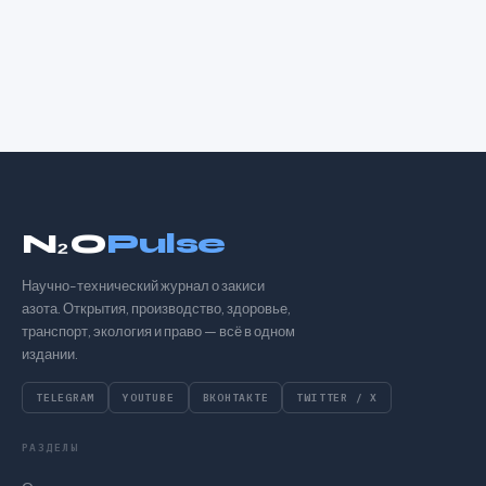
N₂O
Pulse
Научно-технический журнал о закиси
азота. Открытия, производство, здоровье,
транспорт, экология и право — всё в одном
издании.
TELEGRAM
YOUTUBE
ВКОНТАКТЕ
TWITTER / X
РАЗДЕЛЫ