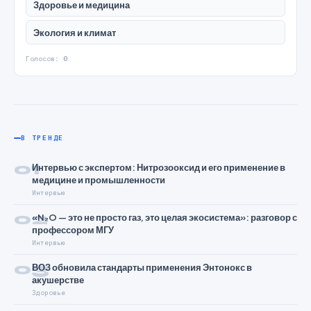
Здоровье и медицина
Экология и климат
Голосов:
0
В ТРЕНДЕ
01
Интервью с экспертом: Нитрозооксид и его применение в
медицине и промышленности
Интервью
02
«N₂O — это не просто газ, это целая экосистема»: разговор с
профессором МГУ
Интервью
03
ВОЗ обновила стандарты применения Энтонокс в
акушерстве
Здоровье