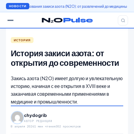
я использования закиси азота (N2O): от развлечений до медицины
История 
НОВОСТИ
N₂O
Pulse
ИСТОРИЯ
История закиси азота: от
открытия до современности
Закись азота (N2O) имеет долгую и увлекательную
историю, начиная с ее открытия в XVIII веке и
заканчивая современными применениями в
медицине и промышленности.
chydogrib
АВТОР РЕДАКЦИИ
8 апреля 2026
1 мин чтения
302 просмотров