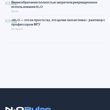
04
Великобритания полностью запретила рекреационное
использование N₂O
Право
05
«N₂O — это не просто газ, это целая экосистема»: разговор с
профессором МГУ
Интервью
N₂O
Pulse