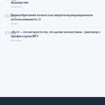
акушерстве
Здоровье
04
Великобритания полностью запретила рекреационное
использование N₂O
Право
05
«N₂O — это не просто газ, это целая экосистема»: разговор с
профессором МГУ
Интервью