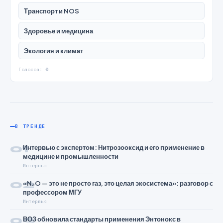
Транспорт и NOS
Здоровье и медицина
Экология и климат
Голосов:
0
В ТРЕНДЕ
01
Интервью с экспертом: Нитрозооксид и его применение в
медицине и промышленности
Интервью
02
«N₂O — это не просто газ, это целая экосистема»: разговор с
профессором МГУ
Интервью
03
ВОЗ обновила стандарты применения Энтонокс в