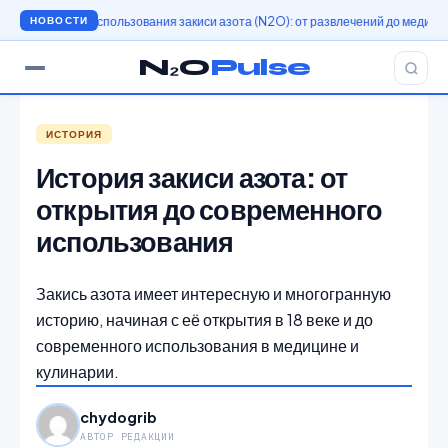
ория использования закиси азота (N2O): от развлечений до медицины
Истор
НОВОСТИ
N₂O
Pulse
ИСТОРИЯ
История закиси азота: от
открытия до современного
использования
Закись азота имеет интересную и многогранную
историю, начиная с её открытия в 18 веке и до
современного использования в медицине и
кулинарии.
chydogrib
АВТОР РЕДАКЦИИ