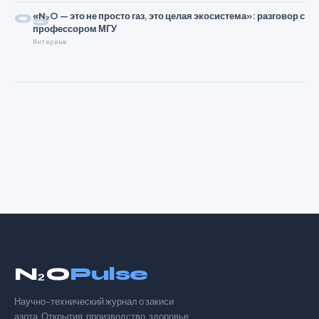
05
«N₂O — это не просто газ, это целая экосистема»: разговор с
профессором МГУ
Интервью
N₂O
Pulse
Научно-технический журнал о закиси
азота. Открытия, производство, здоровье,