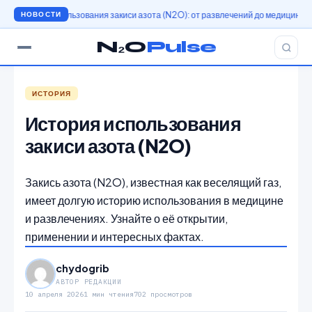
рия использования закиси азота (N2O): от развлечений до медицины
История
НОВОСТИ
N₂O
Pulse
ИСТОРИЯ
История использования
закиси азота (N2O)
Закись азота (N2O), известная как веселящий газ,
имеет долгую историю использования в медицине
и развлечениях. Узнайте о её открытии,
применении и интересных фактах.
chydogrib
АВТОР РЕДАКЦИИ
10 апреля 2026
1 мин чтения
702 просмотров