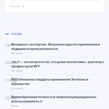
Голосов:
0
В ТРЕНДЕ
01
Интервью с экспертом: Нитрозооксид и его применение в
медицине и промышленности
Интервью
02
«N₂O — это не просто газ, это целая экосистема»: разговор с
профессором МГУ
Интервью
03
ВОЗ обновила стандарты применения Энтонокс в
акушерстве
Здоровье
04
Великобритания полностью запретила рекреационное
использование N₂O
Право