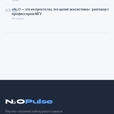
Право
05
«N₂O — это не просто газ, это целая экосистема»: разговор с
профессором МГУ
Интервью
N₂O
Pulse
Научно-технический журнал о закиси