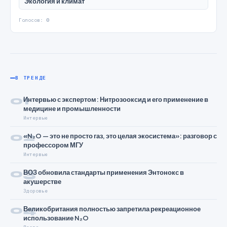
Экология и климат
Голосов:
0
В ТРЕНДЕ
01
Интервью с экспертом: Нитрозооксид и его применение в
медицине и промышленности
Интервью
02
«N₂O — это не просто газ, это целая экосистема»: разговор с
профессором МГУ
Интервью
03
ВОЗ обновила стандарты применения Энтонокс в
акушерстве
Здоровье
04
Великобритания полностью запретила рекреационное
использование N₂O