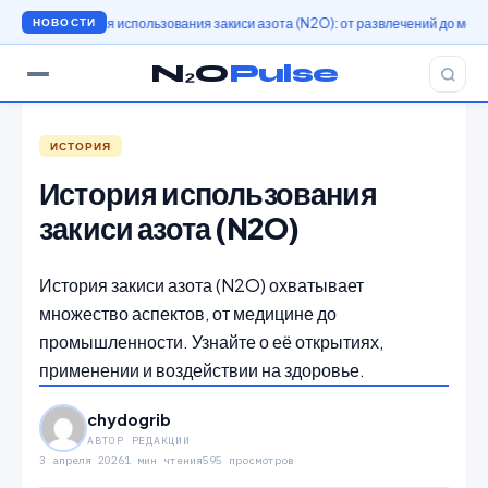
История использования закиси азота (N2O): от развлечений до медицины
И
НОВОСТИ
N₂O
Pulse
ИСТОРИЯ
История использования
закиси азота (N2O)
История закиси азота (N2O) охватывает
множество аспектов, от медицине до
промышленности. Узнайте о её открытиях,
применении и воздействии на здоровье.
chydogrib
АВТОР РЕДАКЦИИ
3 апреля 2026
1 мин чтения
595 просмотров