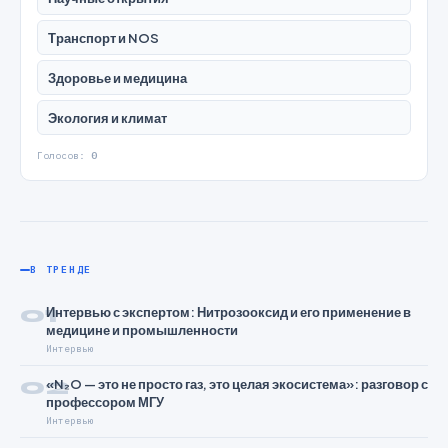
Транспорт и NOS
Здоровье и медицина
Экология и климат
Голосов:
0
В ТРЕНДЕ
01
Интервью с экспертом: Нитрозооксид и его применение в
медицине и промышленности
Интервью
02
«N₂O — это не просто газ, это целая экосистема»: разговор с
профессором МГУ
Интервью