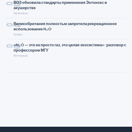
03
ВОЗ обновила стандарты применения Энтонокс в
акушерстве
Здоровье
04
Великобритания полностью запретила рекреационное
использование N₂O
Право
05
«N₂O — это не просто газ, это целая экосистема»: разговор с
профессором МГУ
Интервью