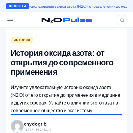
тория использования закиси азота (N2O): от развлечений до медицины
Исто
НОВОСТИ
N₂O
Pulse
ИСТОРИЯ
История оксида азота: от
открытия до современного
применения
Изучите увлекательную историю оксида азота
(N2O) от его открытия до применения в медицине
и других сферах. Узнайте о влиянии этого газа на
современное общество и экосистему.
chydogrib
АВТОР РЕДАКЦИИ