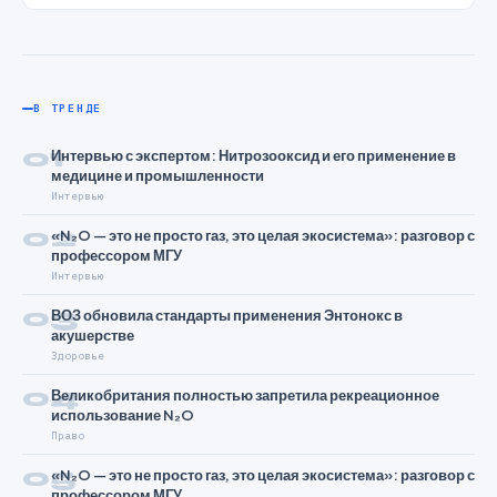
В ТРЕНДЕ
01
Интервью с экспертом: Нитрозооксид и его применение в
медицине и промышленности
Интервью
02
«N₂O — это не просто газ, это целая экосистема»: разговор с
профессором МГУ
Интервью
03
ВОЗ обновила стандарты применения Энтонокс в
акушерстве
Здоровье
04
Великобритания полностью запретила рекреационное
использование N₂O
Право
05
«N₂O — это не просто газ, это целая экосистема»: разговор с
профессором МГУ