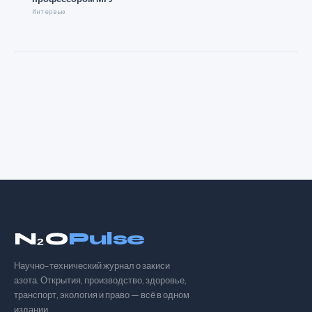
Интервью
N₂O
Pulse
Научно-технический журнал о закиси
азота. Открытия, производство, здоровье,
транспорт, экология и право — всё в одном
издании.