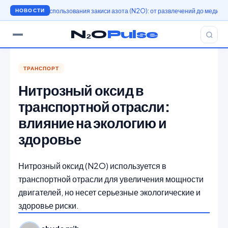
тория использования закиси азота (N2O): от развлечений до медицины
Исто
НОВОСТИ
N₂O
Pulse
ТРАНСПОРТ
Нитрозный оксид в
транспортной отрасли:
влияние на экологию и
здоровье
Нитрозный оксид (N2O) используется в
транспортной отрасли для увеличения мощности
двигателей, но несет серьезные экологические и
здоровье риски.