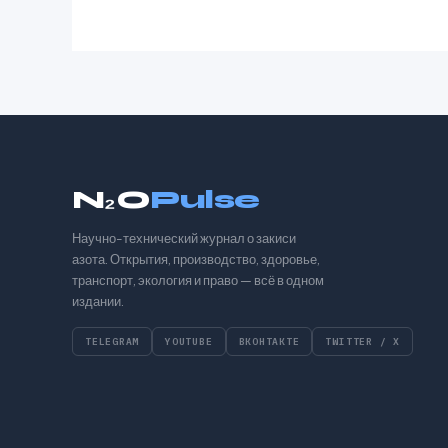
N₂O
Pulse
Научно-технический журнал о закиси
азота. Открытия, производство, здоровье,
транспорт, экология и право — всё в одном
издании.
TELEGRAM
YOUTUBE
ВКОНТАКТЕ
TWITTER / X