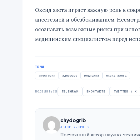
Оксид азота играет важную роль в совр
анестезией и обезболиванием. Несмотр
осознавать возможные риски при испол
медицинским специалистом перед исп
ТЕМЫ
анестезия
здоровье
медицина
оксид азота
ПОДЕЛИТЬСЯ
TELEGRAM
ВКОНТАКТЕ
TWITTER / X
chydogrib
АВТОР N₂OPULSE
Постоянный автор научно-техничес