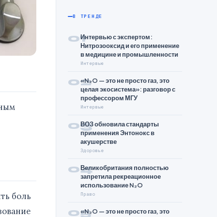
В ТРЕНДЕ
01
Интервью с экспертом:
Нитрозооксид и его применение
в медицине и промышленности
Интервью
02
«N₂O — это не просто газ, это
целая экосистема»: разговор с
профессором МГУ
рным
Интервью
03
ВОЗ обновила стандарты
применения Энтонокс в
акушерстве
Здоровье
04
Великобритания полностью
запретила рекреационное
использование N₂O
ить боль
Право
05
зование
«N₂O — это не просто газ, это