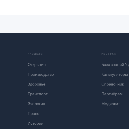
РАЗДЕЛЫ
РЕСУРСЫ
Открытия
База знаний N
Производство
Калькуляторы
Здоровье
Справочник
Транспорт
Партнёрам
Экология
Медиакит
Право
История