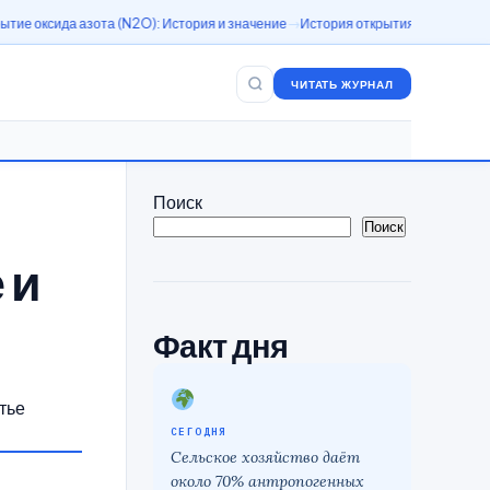
ота (N2O): История и значение
История открытия закиси азота (N2O)
Азот
ЧИТАТЬ ЖУРНАЛ
Поиск
Поиск
 и
Факт дня
тье
СЕГОДНЯ
Сельское хозяйство даёт
около 70% антропогенных