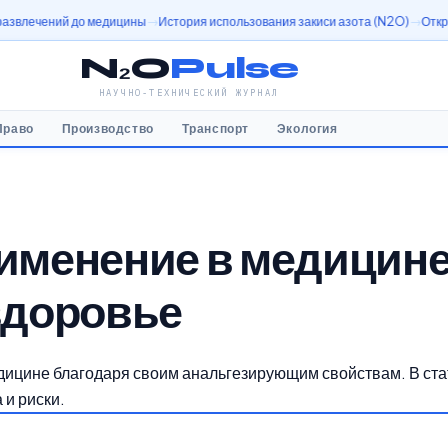
о медицины
История использования закиси азота (N2O)
Открытие оксида аз
N₂O
Pulse
НАУЧНО-ТЕХНИЧЕСКИЙ ЖУРНАЛ
Право
Производство
Транспорт
Экология
рименение в медицине
 здоровье
дицине благодаря своим анальгезирующим свойствам. В ста
и риски.