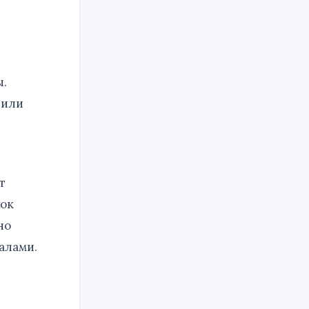
ы.
 или
т
ток
но
алами.