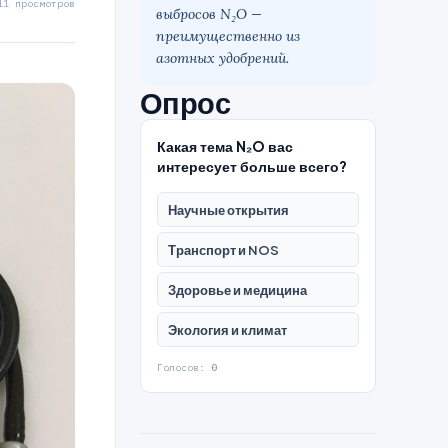
11 просмотров
выбросов N₂O —
преимущественно из
азотных удобрений.
Опрос
Какая тема N₂O вас
интересует больше всего?
Научные открытия
Транспорт и NOS
Здоровье и медицина
Экология и климат
Голосов:
0