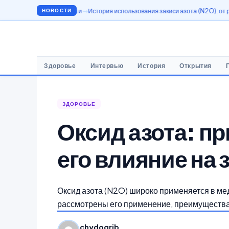
ромышленности
История использования закиси азота (N2O): от развлечений д
НОВОСТИ
Здоровье
Интервью
История
Открытия
ЗДОРОВЬЕ
Оксид азота: п
его влияние на
Оксид азота (N2O) широко применяется в ме
рассмотрены его применение, преимущества 
chydogrib