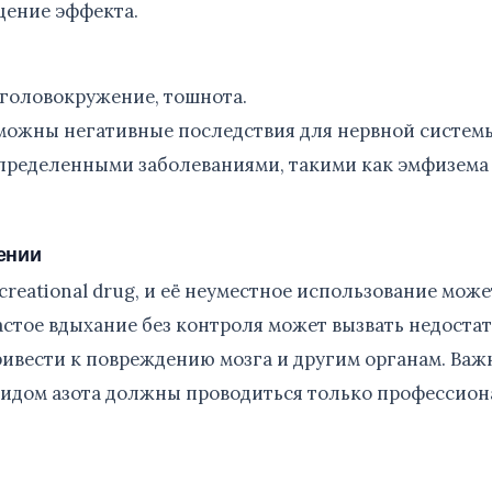
щение эффекта.
головокружение, тошнота.
можны негативные последствия для нервной систем
определенными заболеваниями, такими как эмфизема
ении
creational drug, и её неуместное использование може
астое вдыхание без контроля может вызвать недоста
привести к повреждению мозга и другим органам. Важ
сидом азота должны проводиться только профессион