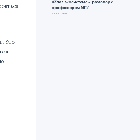
целая экосистема»: разговор с
бояться
профессором МГУ
Интервью
и. Это
тов.
ию