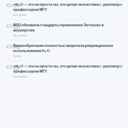
02
«N₂O — это не просто газ, это целая экосистема»: разговор с
профессором МГУ
Интервью
03
ВОЗ обновила стандарты применения Энтонокс в
акушерстве
Здоровье
04
Великобритания полностью запретила рекреационное
использование N₂O
Право
05
«N₂O — это не просто газ, это целая экосистема»: разговор с
профессором МГУ
Интервью