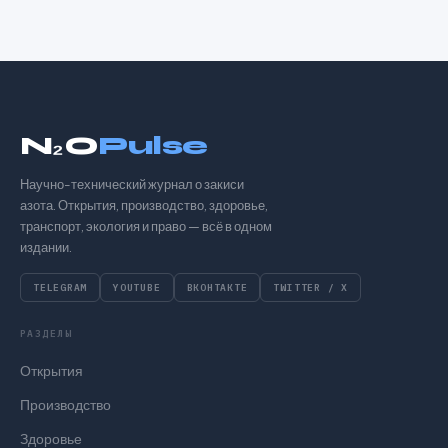
N₂O
Pulse
Научно-технический журнал о закиси
азота. Открытия, производство, здоровье,
транспорт, экология и право — всё в одном
издании.
TELEGRAM
YOUTUBE
ВКОНТАКТЕ
TWITTER / X
РАЗДЕЛЫ
Открытия
Производство
Здоровье