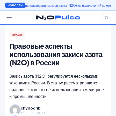
История использования закиси азота (N2O): от развлечений до медицины
И
НОВОСТИ
N₂O
Pulse
ПРАВО
Правовые аспекты
использования закиси азота
(N2O) в России
Закись азота (N2O) регулируется несколькими
законами в России. В статье рассматриваются
правовые аспекты её использования в медицине
и промышленности.
chydogrib
АВТОР РЕДАКЦИИ