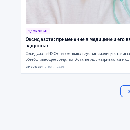
ЗДОРОВЬЕ
Оксид азота: применение в медицине и его в
здоровье
Оксид азота (N2O) широко используется в медицине как ане
обезболивающее средство. В статье рассматриваются его…
chydogrib
9 апреля 2026