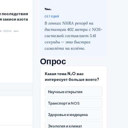
🏎
е последствия
СЕГОДНЯ
 закиси азота
В гонках NHRA рекорд на
дистанции 402 метра с NOS-
я 2026
1 мин
системой составляет 5.41
секунды — это быстрее
самолёта на взлёте.
Опрос
Какая тема N₂O вас
интересует больше всего?
Научные открытия
Транспорт и NOS
Здоровье и медицина
Экология и климат