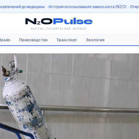
едицины
История использования закиси азота (N2O)
Открытие оксида азота
N₂O
Pulse
НАУЧНО-ТЕХНИЧЕСКИЙ ЖУРНАЛ
Право
Производство
Транспорт
Экология