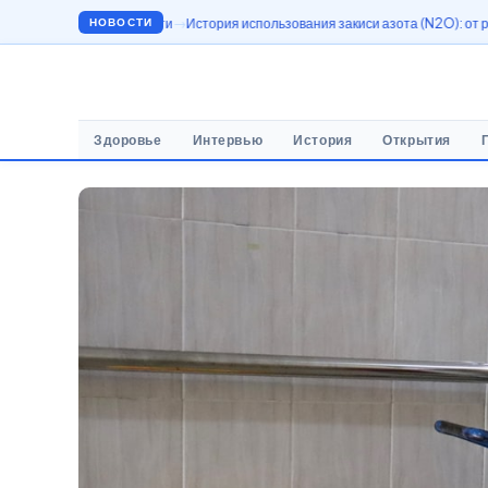
шленности
История использования закиси азота (N2O): от развлечений до м
НОВОСТИ
Здоровье
Интервью
История
Открытия