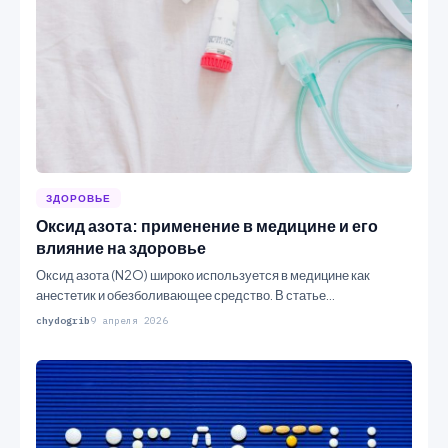
ЗДОРОВЬЕ
Оксид азота: применение в медицине и его
влияние на здоровье
Оксид азота (N2O) широко используется в медицине как
анестетик и обезболивающее средство. В статье
рассматриваются его…
chydogrib
9 апреля 2026