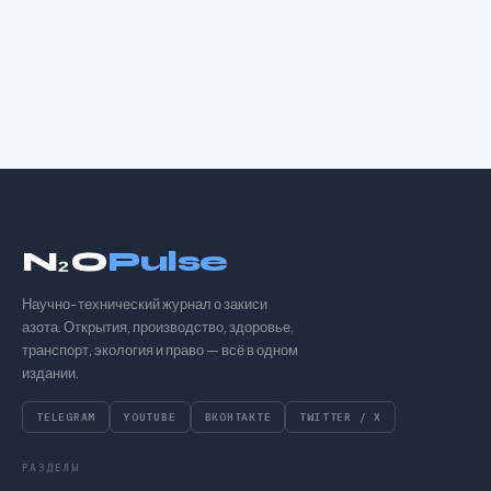
N₂O
Pulse
Научно-технический журнал о закиси
азота. Открытия, производство, здоровье,
транспорт, экология и право — всё в одном
издании.
TELEGRAM
YOUTUBE
ВКОНТАКТЕ
TWITTER / X
РАЗДЕЛЫ