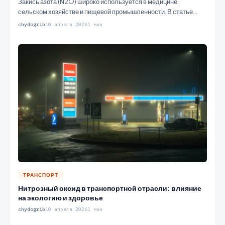
Закись азота (N2O) широко используется в медицине,
сельском хозяйстве и пищевой промышленности. В статье
рассматриваются методы производства этого…
chydogrib
10 апреля 2026
1 мин
ТРАНСПОРТ
Нитрозный оксид в транспортной отрасли: влияние
на экологию и здоровье
chydogrib
10 апреля 2026
1 мин