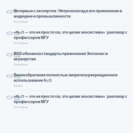
01
Интервью с экспертом: Нитрозооксид и его применение в
медицине и промышленности
Интервью
02
«N₂O — это не просто газ, это целая экосистема»: разговор с
профессором МГУ
Интервью
03
ВОЗ обновила стандарты применения Энтонокс в
акушерстве
Здоровье
04
Великобритания полностью запретила рекреационное
использование N₂O
Право
05
«N₂O — это не просто газ, это целая экосистема»: разговор с
профессором МГУ
Интервью