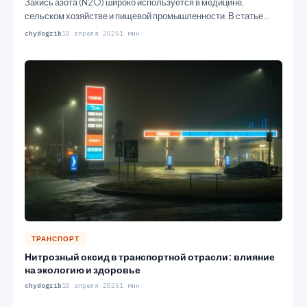
Закись азота (N2O) широко используется в медицине,
сельском хозяйстве и пищевой промышленности. В статье
рассматриваются методы производства этого…
chydogrib
10 апреля 2026
1 мин
ТРАНСПОРТ
Нитрозный оксид в транспортной отрасли: влияние
на экологию и здоровье
chydogrib
10 апреля 2026
1 мин