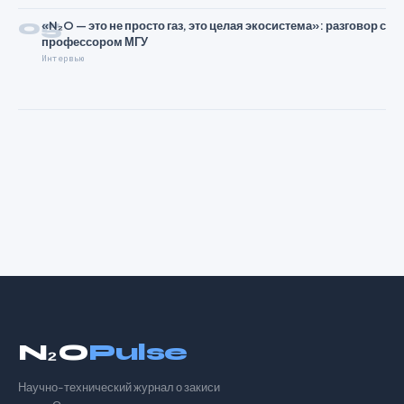
05
«N₂O — это не просто газ, это целая экосистема»: разговор с
профессором МГУ
Интервью
N₂O
Pulse
Научно-технический журнал о закиси