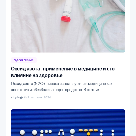
ЗДОРОВЬЕ
Оксид азота: применение в медицине и его
влияние на здоровье
Оксид азота (N2O) широко используется в медицине как
анестетик и обезболивающее средство. В статье
рассматриваются его…
chydogrib
9 апреля 2026