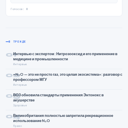
Голосов:
0
В ТРЕНДЕ
01
Интервью с экспертом: Нитрозооксид и его применение в
медицине и промышленности
Интервью
02
«N₂O — это не просто газ, это целая экосистема»: разговор с
профессором МГУ
Интервью
03
ВОЗ обновила стандарты применения Энтонокс в
акушерстве
Здоровье
04
Великобритания полностью запретила рекреационное
использование N₂O
Право