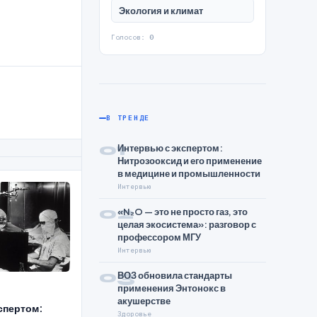
Экология и климат
Голосов:
0
В ТРЕНДЕ
01
Интервью с экспертом:
Нитрозооксид и его применение
в медицине и промышленности
Интервью
02
«N₂O — это не просто газ, это
целая экосистема»: разговор с
профессором МГУ
Интервью
03
ВОЗ обновила стандарты
применения Энтонокс в
акушерстве
спертом:
Здоровье