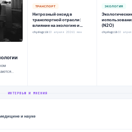
ТРАНСПОРТ
ЭКОЛОГИЯ
Нитрозный оксид в
Экологически
транспортной отрасли:
использования
влияние на экологию и
(N2O)
здоровье
chydogrib
10 апреля 2026
1 мин
chydogrib
10 апрел
нологии
ском
ваются
ИНТЕРВЬЮ И МНЕНИЯ
медицине и науке