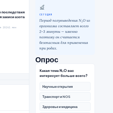
е последствия
СЕГОДНЯ
 закиси азота
Период полувыведения N₂O из
организма составляет всего
я 2026
1 мин
2–3 минуты — именно
поэтому он считается
безопасным для применения
при родах.
Опрос
Какая тема N₂O вас
интересует больше всего?
Научные открытия
Транспорт и NOS
Здоровье и медицина