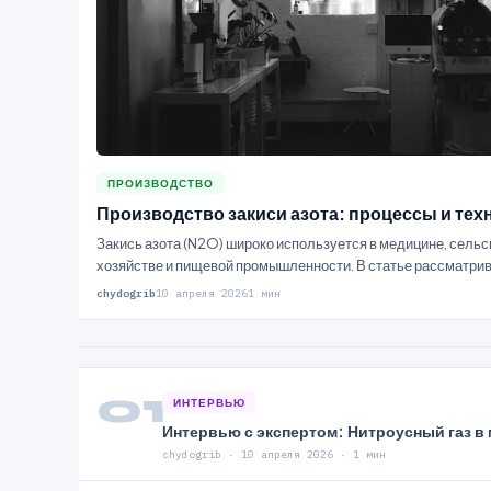
ПРОИЗВОДСТВО
Производство закиси азота: процессы и тех
Закись азота (N2O) широко используется в медицине, сель
хозяйстве и пищевой промышленности. В статье рассматри
методы производства этого…
chydogrib
10 апреля 2026
1 мин
01
ИНТЕРВЬЮ
Интервью с экспертом: Нитроусный газ в 
chydogrib · 10 апреля 2026 · 1 мин