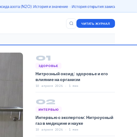
: История и значение
История открытия закиси азота (N2O)
Азотный оксид:
ЧИТАТЬ ЖУРНАЛ
01
ЗДОРОВЬЕ
Нитрозный оксид: здоровье и его
влияние на организм
10 апреля 2026 · 1 мин
02
ИНТЕРВЬЮ
Интервью с экспертом: Нитроусный
газ в медицине и науке
10 апреля 2026 · 1 мин