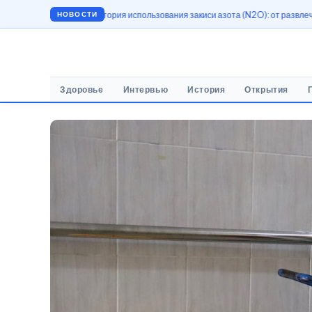
сти
История использования закиси азота (N2O): от развлечений до медицин
НОВОСТИ
Здоровье
Интервью
История
Открытия