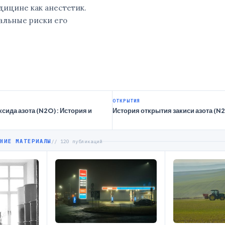
дицине как анестетик.
альные риски его
ОТКРЫТИЯ
сида азота (N2O): История и
История открытия закиси азота (N
НИЕ МАТЕРИАЛЫ
// 120 публикаций