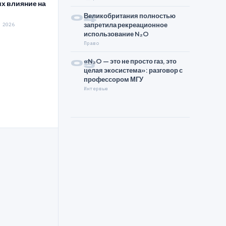
их влияние на
04
Великобритания полностью
запретила рекреационное
 2026
использование N₂O
Право
05
«N₂O — это не просто газ, это
целая экосистема»: разговор с
профессором МГУ
Интервью