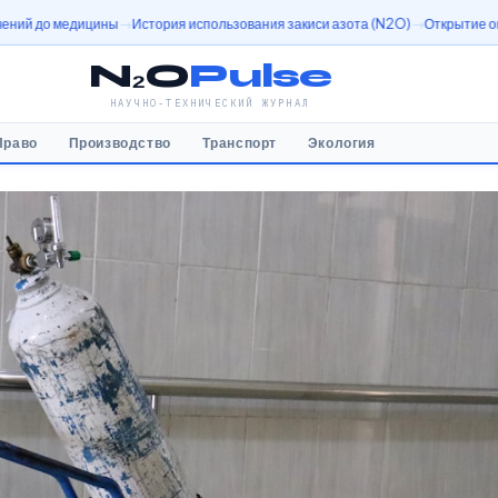
ы
История использования закиси азота (N2O)
Открытие оксида азота (N2O)
N₂O
Pulse
НАУЧНО-ТЕХНИЧЕСКИЙ ЖУРНАЛ
Право
Производство
Транспорт
Экология