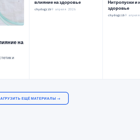
влияние на здоровье
Нитропуски и 
здоровье
chydogrib
9 апреля 2026
chydogrib
9 апреля
лияние на
стетик и
ЗАГРУЗИТЬ ЕЩЁ МАТЕРИАЛЫ →