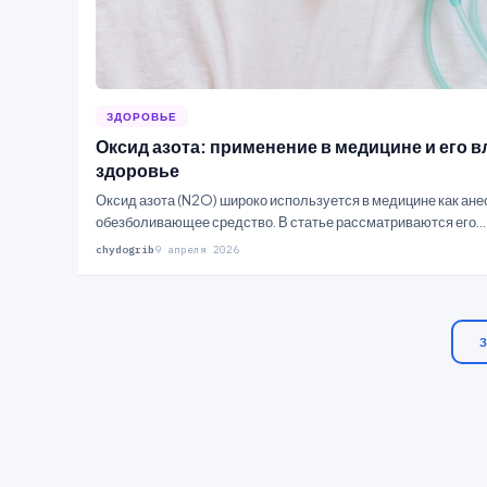
ЗДОРОВЬЕ
Оксид азота: применение в медицине и его в
здоровье
Оксид азота (N2O) широко используется в медицине как ане
обезболивающее средство. В статье рассматриваются его…
chydogrib
9 апреля 2026