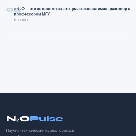
05
«N₂O — это не просто газ, это целая экосистема»: разговор с
профессором МГУ
Интервью
N₂O
Pulse
Научно-технический журнал о закиси