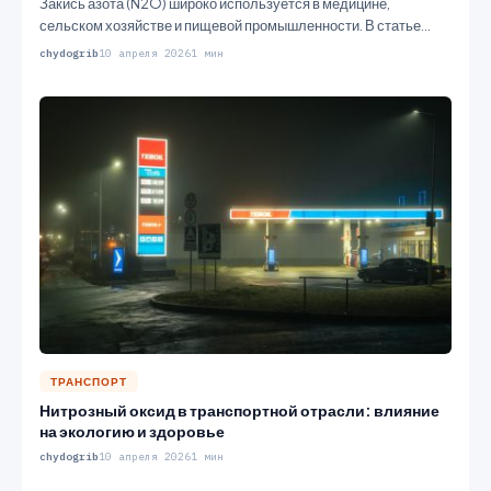
Закись азота (N2O) широко используется в медицине,
сельском хозяйстве и пищевой промышленности. В статье
рассматриваются методы производства этого…
chydogrib
10 апреля 2026
1 мин
ТРАНСПОРТ
Нитрозный оксид в транспортной отрасли: влияние
на экологию и здоровье
chydogrib
10 апреля 2026
1 мин