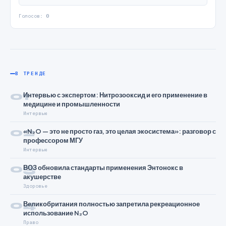
Голосов:
0
В ТРЕНДЕ
01
Интервью с экспертом: Нитрозооксид и его применение в
медицине и промышленности
Интервью
02
«N₂O — это не просто газ, это целая экосистема»: разговор с
профессором МГУ
Интервью
03
ВОЗ обновила стандарты применения Энтонокс в
акушерстве
Здоровье
04
Великобритания полностью запретила рекреационное
использование N₂O
Право