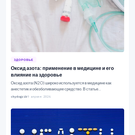
ЗДОРОВЬЕ
Оксид азота: применение в медицине и его
влияние на здоровье
Оксид азота (N2O) широко используется в медицине как
анестетик и обезболивающее средство. В статье
рассматриваются его…
chydogrib
9 апреля 2026