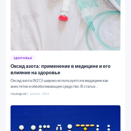
ЗДОРОВЬЕ
Оксид азота: применение в медицине и его
влияние на здоровье
Оксид азота (N2O) широко используется в медицине как
анестетик и обезболивающее средство. В статье
рассматриваются его…
chydogrib
9 апреля 2026