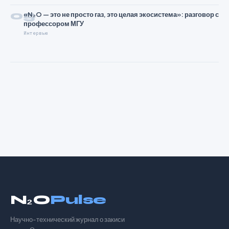
05
«N₂O — это не просто газ, это целая экосистема»: разговор с
профессором МГУ
Интервью
N₂O
Pulse
Научно-технический журнал о закиси