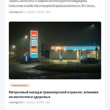
Закись азота (N2O) широко используется в медицине,
сельском хозяйстве и пищевой промышленности. В статье
рассматриваются методы производства этого…
chydogrib
10 апреля 2026
1 мин
ТРАНСПОРТ
Нитрозный оксид в транспортной отрасли: влияние
на экологию и здоровье
chydogrib
10 апреля 2026
1 мин