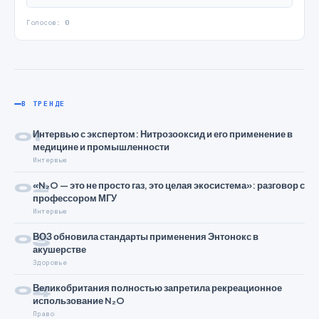
Голосов:
0
В ТРЕНДЕ
01
Интервью с экспертом: Нитрозооксид и его применение в
медицине и промышленности
Интервью
02
«N₂O — это не просто газ, это целая экосистема»: разговор с
профессором МГУ
Интервью
03
ВОЗ обновила стандарты применения Энтонокс в
акушерстве
Здоровье
04
Великобритания полностью запретила рекреационное
использование N₂O
Право