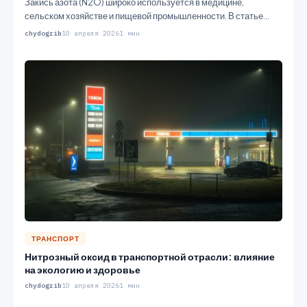
Закись азота (N2O) широко используется в медицине,
сельском хозяйстве и пищевой промышленности. В статье
рассматриваются методы производства этого…
chydogrib
10 апреля 2026
1 мин
ТРАНСПОРТ
Нитрозный оксид в транспортной отрасли: влияние
на экологию и здоровье
chydogrib
10 апреля 2026
1 мин