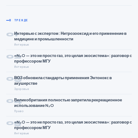
В ТРЕНДЕ
01
Интервью с экспертом: Нитрозооксид и его применение в
медицине и промышленности
Интервью
02
«N₂O — это не просто газ, это целая экосистема»: разговор с
профессором МГУ
Интервью
03
ВОЗ обновила стандарты применения Энтонокс в
акушерстве
Здоровье
04
Великобритания полностью запретила рекреационное
использование N₂O
Право
05
«N₂O — это не просто газ, это целая экосистема»: разговор с
профессором МГУ
Интервью