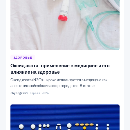
ЗДОРОВЬЕ
Оксид азота: применение в медицине и его
влияние на здоровье
Оксид азота (N2O) широко используется в медицине как
анестетик и обезболивающее средство. В статье
рассматриваются его…
chydogrib
9 апреля 2026