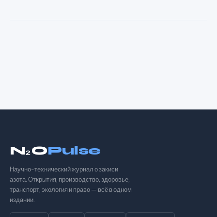
N₂O
Pulse
Научно-технический журнал о закиси
азота. Открытия, производство, здоровье,
транспорт, экология и право — всё в одном
издании.